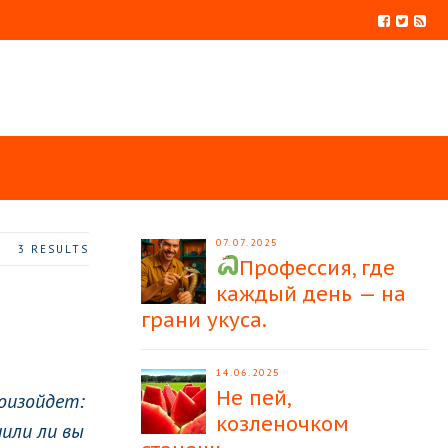
07.07.2025
3 RESULTS
Профессия, где
каждый день — на
грани укуса.
14.06.2025
Не пей,
роизойдет:
козленочком
чили ли вы