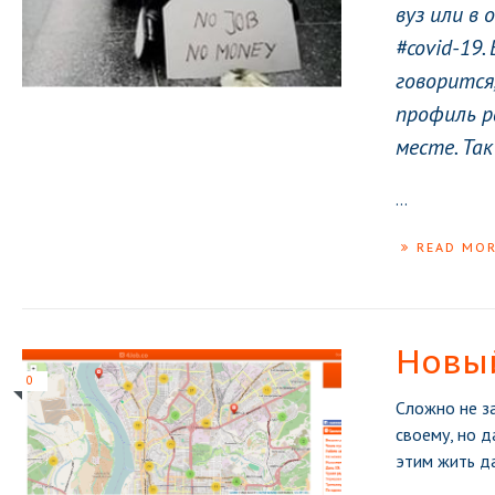
вуз или в
#covid-19
говорится,
профиль р
месте. Так
...
READ MO
Новый
0
Сложно не з
своему, но д
этим жить д