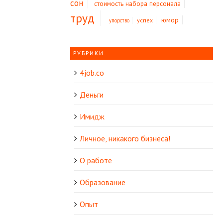
сон
стоимость набора персонала
труд
юмор
успех
упорство
РУБРИКИ
4job.co
Деньги
Имидж
Личное, никакого бизнеса!
О работе
Образование
Опыт