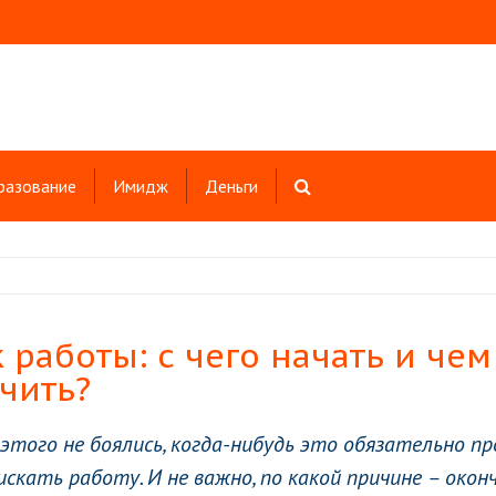
разование
Имидж
Деньги
 работы: с чего начать и чем
чить?
 этого не боялись, когда-нибудь это обязательно п
скать работу. И не важно, по какой причине – окон