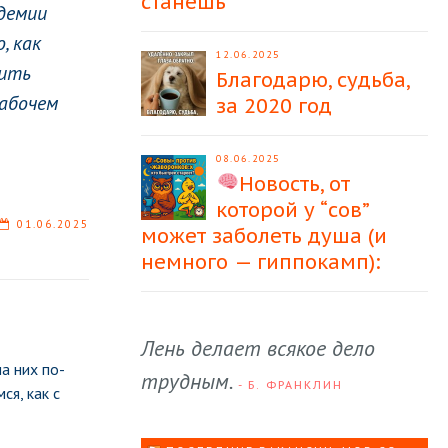
станешь
ндемии
, как
12.06.2025
нить
Благодарю, судьба,
рабочем
за 2020 год
08.06.2025
Новость, от
которой у “сов”
01.06.2025
может заболеть душа (и
немного — гиппокамп):
Лень делает всякое дело
а них по-
трудным.
- Б. ФРАНКЛИН
я, как с