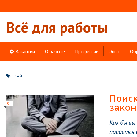
Всё для работы
Вакансии
О работе
Профессии
Опыт
Об
САЙТ
Поиск
закон
0
Как бы вы
придется и