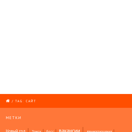
/
TAG: САЙТ
МЕТКИ
вакансии
Новый год
Томск
босс
взаимоотношения