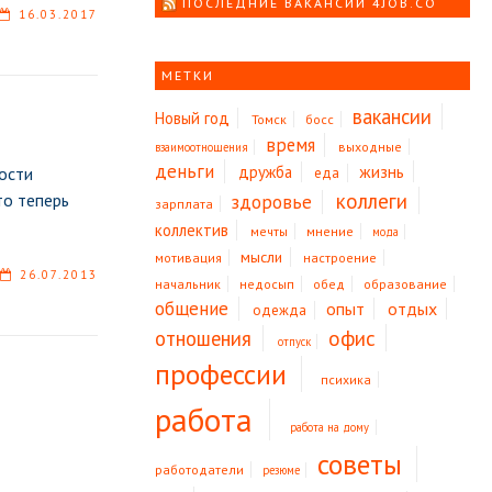
ПОСЛЕДНИЕ ВАКАНСИИ 4JOB.CO
16.03.2017
МЕТКИ
вакансии
Новый год
Томск
босс
время
выходные
взаимоотношения
деньги
жизнь
дружба
ости
еда
коллеги
то теперь
здоровье
зарплата
коллектив
мечты
мнение
мода
мысли
мотивация
настроение
26.07.2013
начальник
недосып
обед
образование
общение
опыт
отдых
одежда
офис
отношения
отпуск
профессии
психика
работа
работа на дому
советы
работодатели
резюме