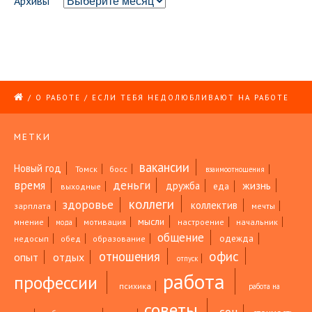
Архивы
/
О РАБОТЕ
/
ЕСЛИ ТЕБЯ НЕДОЛЮБЛИВАЮТ НА РАБОТЕ
МЕТКИ
вакансии
Новый год
Томск
босс
взаимоотношения
время
деньги
жизнь
дружба
еда
выходные
коллеги
здоровье
коллектив
зарплата
мечты
мысли
мнение
мотивация
настроение
начальник
мода
общение
одежда
недосып
обед
образование
офис
отношения
опыт
отдых
отпуск
работа
профессии
психика
работа на
советы