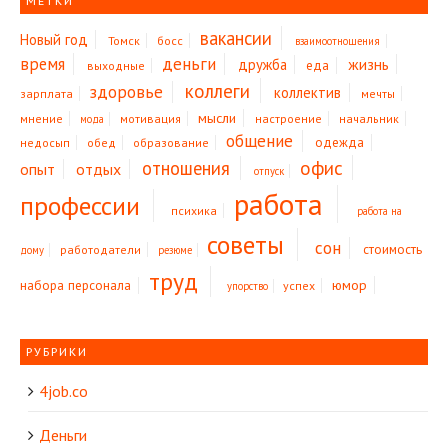
МЕТКИ
вакансии
Новый год
Томск
босс
взаимоотношения
время
деньги
жизнь
дружба
еда
выходные
коллеги
здоровье
коллектив
зарплата
мечты
мысли
мнение
мотивация
настроение
начальник
мода
общение
одежда
недосып
обед
образование
офис
отношения
опыт
отдых
отпуск
работа
профессии
психика
работа на
советы
сон
стоимость
работодатели
дому
резюме
труд
юмор
набора персонала
успех
упорство
РУБРИКИ
4job.co
Деньги