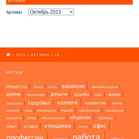
АРХИВЫ
Архивы
/
2013
/
ОКТЯБРЬ
/
28
МЕТКИ
вакансии
Новый год
Томск
босс
взаимоотношения
время
деньги
жизнь
дружба
еда
выходные
коллеги
здоровье
коллектив
зарплата
мечты
мысли
мнение
мотивация
настроение
начальник
мода
общение
одежда
недосып
обед
образование
офис
отношения
опыт
отдых
отпуск
работа
профессии
психика