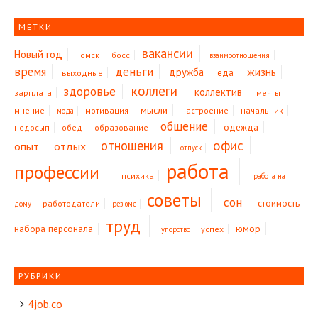
МЕТКИ
вакансии
Новый год
Томск
босс
взаимоотношения
время
деньги
жизнь
дружба
еда
выходные
коллеги
здоровье
коллектив
зарплата
мечты
мысли
мнение
мотивация
настроение
начальник
мода
общение
одежда
недосып
обед
образование
офис
отношения
опыт
отдых
отпуск
работа
профессии
психика
работа на
советы
сон
стоимость
работодатели
дому
резюме
труд
юмор
набора персонала
успех
упорство
РУБРИКИ
4job.co