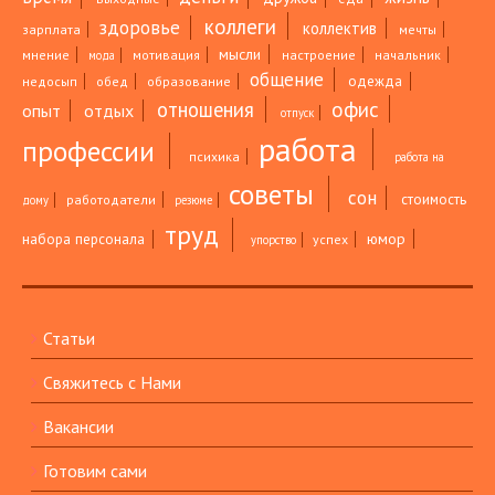
коллеги
здоровье
коллектив
зарплата
мечты
мысли
мнение
мотивация
настроение
начальник
мода
общение
одежда
недосып
обед
образование
офис
отношения
опыт
отдых
отпуск
работа
профессии
психика
работа на
советы
сон
стоимость
работодатели
дому
резюме
труд
юмор
набора персонала
успех
упорство
Статьи
Свяжитесь с Нами
Вакансии
Готовим сами