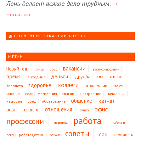
Лень делает всякое дело трудным.
- Б.
ФРАНКЛИН
ПОСЛЕДНИЕ ВАКАНСИИ 4JOB.CO
МЕТКИ
вакансии
Новый год
Томск
босс
взаимоотношения
время
деньги
жизнь
дружба
еда
выходные
коллеги
здоровье
коллектив
зарплата
мечты
мысли
мнение
мотивация
настроение
начальник
мода
общение
одежда
недосып
обед
образование
офис
отношения
опыт
отдых
отпуск
работа
профессии
психика
работа на
советы
сон
стоимость
работодатели
дому
резюме