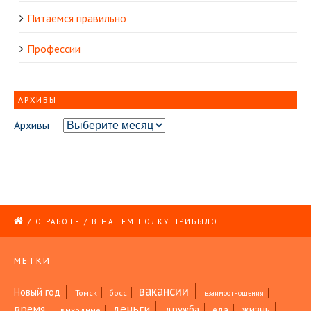
Питаемся правильно
Профессии
АРХИВЫ
Архивы
/
О РАБОТЕ
/
В НАШЕМ ПОЛКУ ПРИБЫЛО
МЕТКИ
вакансии
Новый год
Томск
босс
взаимоотношения
время
деньги
жизнь
дружба
еда
выходные