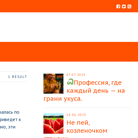
07.07.2025
1 RESULT
Профессия, где
каждый день — на
грани укуса.
валась по
14.06.2025
приведет к
Не пей,
но, эти
козленочком