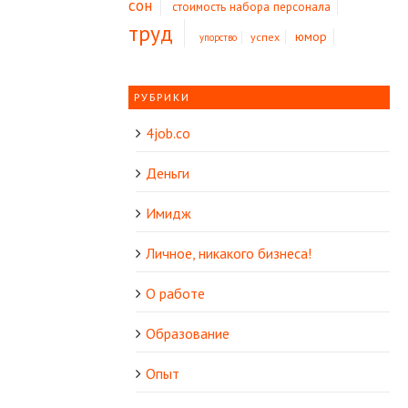
сон
стоимость набора персонала
труд
юмор
успех
упорство
РУБРИКИ
4job.co
Деньги
Имидж
Личное, никакого бизнеса!
О работе
Образование
Опыт