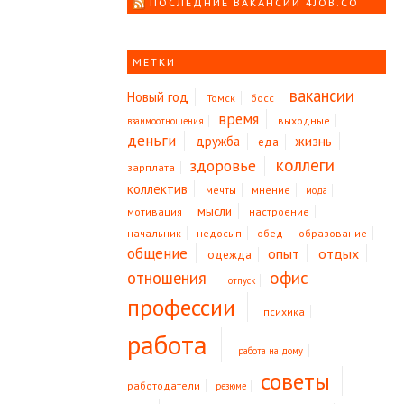
ПОСЛЕДНИЕ ВАКАНСИИ 4JOB.CO
МЕТКИ
вакансии
Новый год
Томск
босс
время
выходные
взаимоотношения
деньги
жизнь
дружба
еда
коллеги
здоровье
зарплата
коллектив
мечты
мнение
мода
мысли
мотивация
настроение
начальник
недосып
обед
образование
общение
опыт
отдых
одежда
офис
отношения
отпуск
профессии
психика
работа
работа на дому
советы
работодатели
резюме