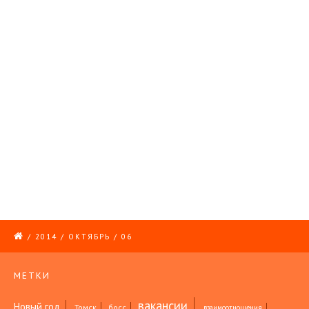
/
2014
/
ОКТЯБРЬ
/
06
МЕТКИ
вакансии
Новый год
Томск
босс
взаимоотношения