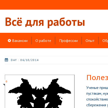
Всё для работы
Вакансии
О работе
Профессии
Опыт
Об
DAY : 06/10/2014
Полез
0
Ученые пришл
пустякам, ну
спокойствию,
сбережения у