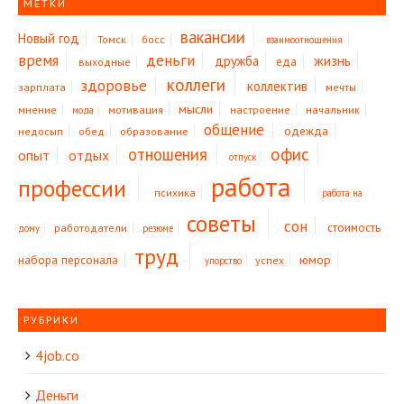
МЕТКИ
вакансии
Новый год
Томск
босс
взаимоотношения
время
деньги
жизнь
дружба
еда
выходные
коллеги
здоровье
коллектив
зарплата
мечты
мысли
мнение
мотивация
настроение
начальник
мода
общение
одежда
недосып
обед
образование
офис
отношения
опыт
отдых
отпуск
работа
профессии
психика
работа на
советы
сон
стоимость
работодатели
дому
резюме
труд
юмор
набора персонала
успех
упорство
РУБРИКИ
4job.co
Деньги