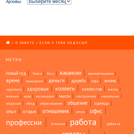
Архивы
/
О РАБОТЕ
/
ЕСЛИ У ТЕБЯ НЕДОСЫП.
МЕТКИ
вакансии
Новый год
Томск
босс
взаимоотношения
время
деньги
жизнь
дружба
еда
выходные
коллеги
здоровье
коллектив
зарплата
мечты
мысли
мнение
мотивация
настроение
начальник
мода
общение
одежда
недосып
обед
образование
офис
отношения
опыт
отдых
отпуск
работа
профессии
психика
работа на
советы