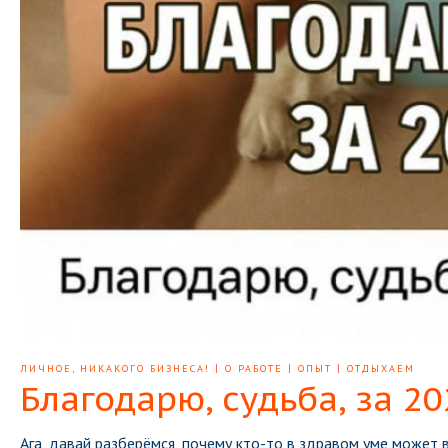
ЛИЧНОЕ, НИКАКОГО БИЗНЕСА!
|
О РАБОТЕ
|
ОПЫТ
|
ОТДЫХАЕМ
Благодарю, судьба, за 20
Ага, давай разберёмся, почему кто-то в здравом уме может в