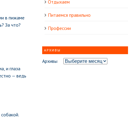
Отдыхаем
Питаемся правильно
ми в пижаме
ь? За что?
Профессии
АРХИВЫ
Архивы
а, и глаза
естно — ведь
 собакой.