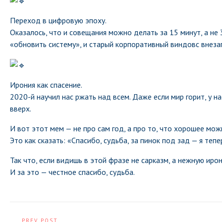
Переход в цифровую эпоху.
Оказалось, что и совещания можно делать за 15 минут, а не 
«обновить систему», и старый корпоративный виндовс внеза
Ирония как спасение.
2020-й научил нас ржать над всем. Даже если мир горит, у 
вверх.
И вот этот мем — не про сам год, а про то, что хорошее мо
Это как сказать: «Спасибо, судьба, за пинок под зад — я тепе
Так что, если видишь в этой фразе не сарказм, а нежную иро
И за это — честное спасибо, судьба.
PREV POST