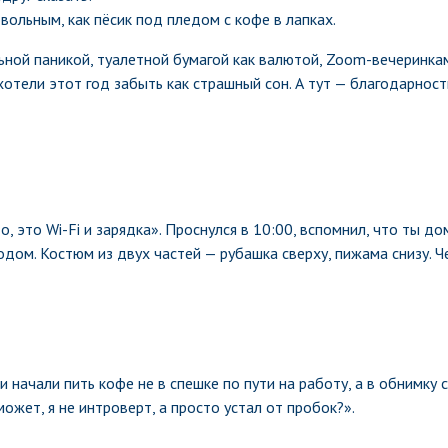
вольным, как пёсик под пледом с кофе в лапках.
льной паникой, туалетной бумагой как валютой, Zoom-вечеринка
хотели этот год забыть как страшный сон. А тут — благодарност
 это Wi-Fi и зарядка». Проснулся в 10:00, вспомнил, что ты дом
дом. Костюм из двух частей — рубашка сверху, пижама снизу. Ч
 начали пить кофе не в спешке по пути на работу, а в обнимку с
ожет, я не интроверт, а просто устал от пробок?».