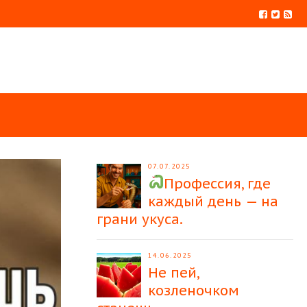
07.07.2025
Профессия, где
каждый день — на
грани укуса.
14.06.2025
Не пей,
козленочком