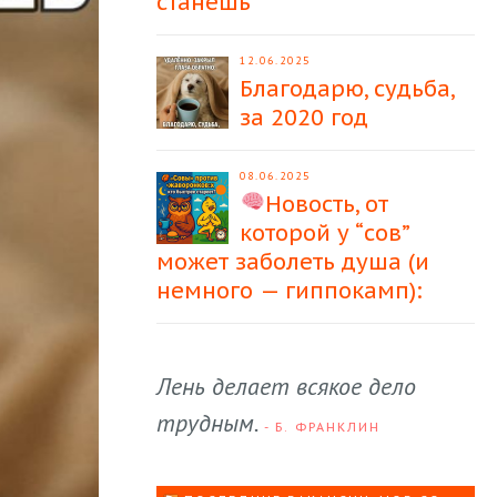
станешь
12.06.2025
Благодарю, судьба,
за 2020 год
08.06.2025
Новость, от
которой у “сов”
может заболеть душа (и
немного — гиппокамп):
Лень делает всякое дело
трудным.
- Б. ФРАНКЛИН