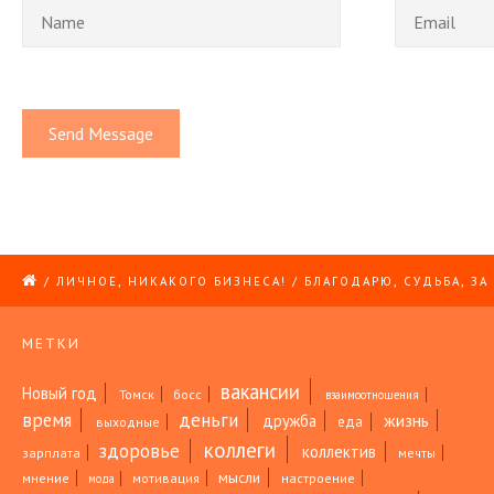
/
ЛИЧНОЕ, НИКАКОГО БИЗНЕСА!
/
БЛАГОДАРЮ, СУДЬБА, ЗА
МЕТКИ
вакансии
Новый год
Томск
босс
взаимоотношения
время
деньги
жизнь
дружба
еда
выходные
коллеги
здоровье
коллектив
зарплата
мечты
мысли
мнение
мотивация
настроение
мода