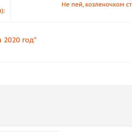
Не пей, козленочком с
):
а 2020 год"