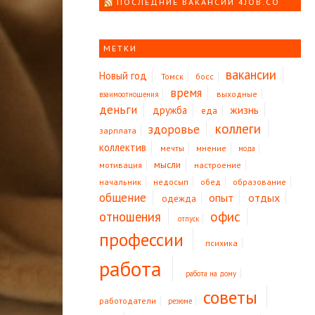
ПОСЛЕДНИЕ ВАКАНСИИ 4JOB.CO
МЕТКИ
вакансии
Новый год
Томск
босс
время
выходные
взаимоотношения
деньги
жизнь
дружба
еда
коллеги
здоровье
зарплата
коллектив
мечты
мнение
мода
мысли
мотивация
настроение
начальник
недосып
обед
образование
общение
опыт
отдых
одежда
офис
отношения
отпуск
профессии
психика
работа
работа на дому
советы
работодатели
резюме