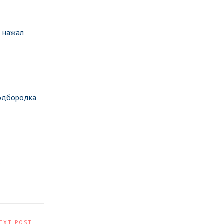
о нажал
подбородка
.
EXT POST