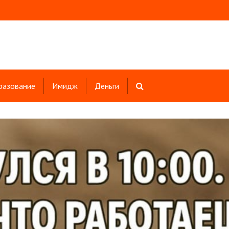
разование
Имидж
Деньги