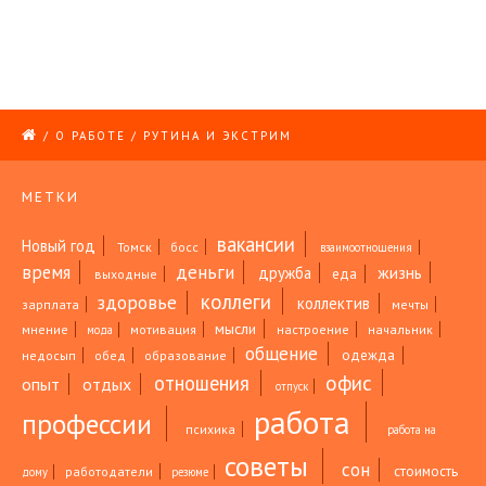
/
О РАБОТЕ
/
РУТИНА И ЭКСТРИМ
МЕТКИ
вакансии
Новый год
Томск
босс
взаимоотношения
время
деньги
жизнь
дружба
еда
выходные
коллеги
здоровье
коллектив
зарплата
мечты
мысли
мнение
мотивация
настроение
начальник
мода
общение
одежда
недосып
обед
образование
офис
отношения
опыт
отдых
отпуск
работа
профессии
психика
работа на
советы
сон
стоимость
работодатели
дому
резюме