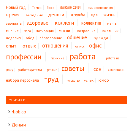
вакансии
Новый год
Томск
босс
взаимоотношения
время
деньги
жизнь
дружба
еда
выходные
коллеги
здоровье
коллектив
зарплата
мечты
мысли
мнение
мотивация
настроение
начальник
мода
общение
одежда
недосып
обед
образование
офис
отношения
опыт
отдых
отпуск
работа
профессии
психика
работа на
советы
сон
стоимость
работодатели
дому
резюме
труд
юмор
набора персонала
успех
упорство
РУБРИКИ
4job.co
Деньги