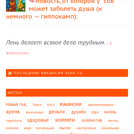
Новость, от которой у “сов”
может заболеть душа (и
немного — гиппокамп):
Лень делает всякое дело трудным.
- Б.
ФРАНКЛИН
ПОСЛЕДНИЕ ВАКАНСИИ 4JOB.CO
МЕТКИ
вакансии
Новый год
Томск
босс
взаимоотношения
время
деньги
жизнь
дружба
еда
выходные
коллеги
здоровье
коллектив
зарплата
мечты
мысли
мнение
мотивация
настроение
начальник
мода