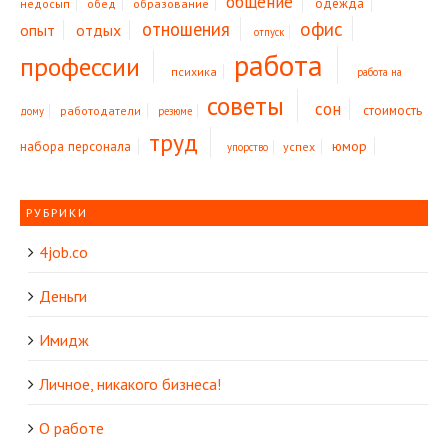
общение
одежда
недосып
обед
образование
офис
отношения
опыт
отдых
отпуск
работа
профессии
психика
работа на
советы
сон
стоимость
работодатели
дому
резюме
труд
юмор
набора персонала
успех
упорство
РУБРИКИ
4job.co
Деньги
Имидж
Личное, никакого бизнеса!
О работе