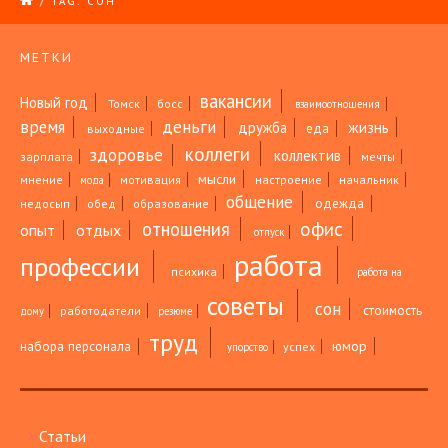
/
TAG: СОН
МЕТКИ
вакансии
Новый год
Томск
босс
взаимоотношения
время
деньги
жизнь
дружба
еда
выходные
коллеги
здоровье
коллектив
зарплата
мечты
мысли
мнение
мотивация
настроение
начальник
мода
общение
одежда
недосып
обед
образование
офис
отношения
опыт
отдых
отпуск
работа
профессии
психика
работа на
советы
сон
стоимость
работодатели
дому
резюме
труд
юмор
набора персонала
успех
упорство
Статьи